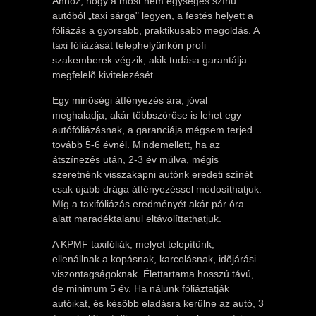
Ahhoz, hogy a most nem egységes színû
autóból „taxi sárga" legyen, a festés helyett a
fóliázás a gyorsabb, praktikusabb megoldás. A
taxi fóliázását telephelyünkön profi
szakemberek végzik, akik tudása garantálja
megfelelõ kivitelezését.
Egy minõségi átfényezés ára, jóval
meghaladja, akár többszöröse is lehet egy
autófóliázásnak, a garanciája mégsem terjed
tovább 5-6 évnél. Mindemellett, ha az
átszínezés után, 2-3 év múlva, mégis
szeretnénk visszakapni autónk eredeti színét
csak újabb drága átfényezéssel módosíthatjuk.
Míg a taxifóliázás eredményét akár pár óra
alatt maradéktalanul eltávolíttathatjuk.
A KPMF taxifóliák, melyet telepítünk,
ellenállnak a kopásnak, karcolásnak, idõjárási
viszontagságoknak. Élettartama hosszú távú,
de minimum 5 év. Ha nálunk fóliáztatják
autóikat, és késõbb eladásra kerülne az autó, 3