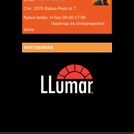
Cím: 2370 Dabas Pesti út 7.
Nyitva tartás: H-Szo 08.00-17.00
Vasárnap és ünnepnapokon
zárva
PARTNEREINK