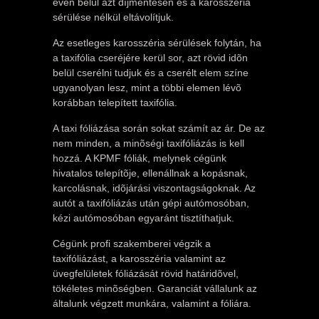
éven belül azt díjmentesen és a karosszéria
sérülése nélkül eltávolítjuk.
Az esetleges karosszéria sérülések folytán, ha
a taxifólia cseréjére kerül sor, azt rövid idõn
belül cserélni tudjuk és a cserélt elem színe
ugyanolyan lesz, mint a többi elemen lévõ
korábban telepített taxifólia.
A taxi fóliázása során sokat számít az ár. De az
nem minden, a minõségi taxifóliázás is kell
hozzá. A KPMF fóliák, melynek cégünk
hivatalos telepítõje, ellenállnak a kopásnak,
karcolásnak, idõjárási viszontagságoknak. Az
autót a taxifóliázás után gépi autómosóban,
kézi autómosóban egyaránt tisztíthatjuk.
Cégünk profi szakemberei végzik a
taxifóliázást, a karosszéria valamint az
üvegfelületek fóliázását rövid határidõvel,
tökéletes minõségben. Garanciát vállalunk az
általunk végzett munkára, valamint a fóliára.