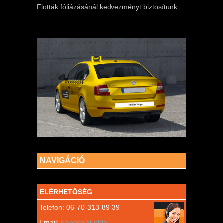
Flották fóliázásánál kedvezményt biztosítunk.
NAVIGÁCIÓ
ELÉRHETŐSÉG
Telefon: 06-70-313-89-39
Email:
Kapcsolat oldal