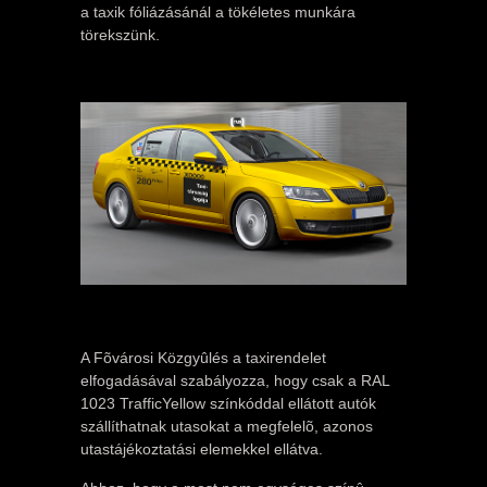
a taxik fóliázásánál a tökéletes munkára
törekszünk.
A Fõvárosi Közgyûlés a taxirendelet
elfogadásával szabályozza, hogy csak a RAL
1023 TrafficYellow színkóddal ellátott autók
szállíthatnak utasokat a megfelelõ, azonos
utastájékoztatási elemekkel ellátva.