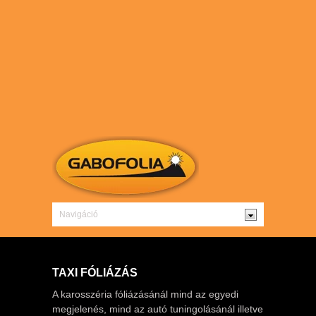
TAXI FÓLIÁZÁS
A karosszéria fóliázásánál mind az egyedi
megjelenés, mind az autó tuningolásánál illetve