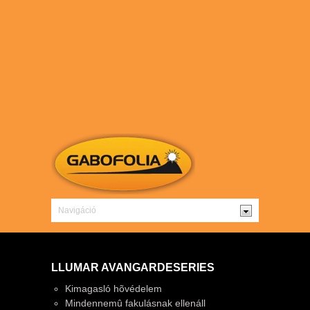
LLUMAR AVANGARDESERIES
Kimagasló hõvédelem
Mindennemû fakulásnak ellenáll