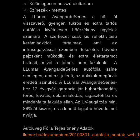
Különlegesen hosszú élettartam
Színezék - mentes
A LLumar AvangardeSeries a hõt jól
visszaverõ, gyengén tükrös és extra tartós
autófólia kivételesen hõérzékeny ügyfelek
számára. A szerkezet csak kis reflektivitású
kerámiaoxidot tartalmaz, ami az
infrasugárzással szemben tökéletes hõvédõ
pajzsként mûködik, és extra élettartamot
biztosít, mivel a fémek nem fakulnak. A
LLumar AvangardeSeries autófólia színe
semleges, ami azt jelenti, az ablakok megõrzik
eredeti színüket. A LLumar AvangardeSeries-
hez 12 év gyári garancia jár buborékosodás,
törés, leválás, delaminálódás, ragasztóhiba és
mindenfajta fakulás ellen. Az UV-sugárzás min.
99%-át kiszûri, és a lehetõ legjobb hõvédelmet
nyújtja.
Autóüveg Fólia Teljesítmény Adatok:
llumar.hu/dokumentum/20100801_autofolia_adatok_web_h