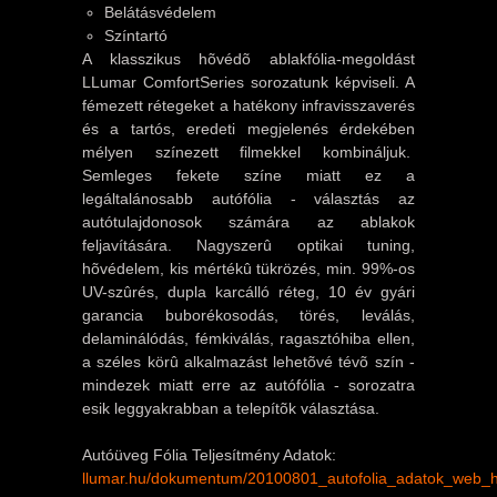
Belátásvédelem
Színtartó
A klasszikus hõvédõ ablakfólia-megoldást
LLumar ComfortSeries sorozatunk képviseli. A
fémezett rétegeket a hatékony infravisszaverés
és a tartós, eredeti megjelenés érdekében
mélyen színezett filmekkel kombináljuk.
Semleges fekete színe miatt ez a
legáltalánosabb autófólia - választás az
autótulajdonosok számára az ablakok
feljavítására. Nagyszerû optikai tuning,
hõvédelem, kis mértékû tükrözés, min. 99%-os
UV-szûrés, dupla karcálló réteg, 10 év gyári
garancia buborékosodás, törés, leválás,
delaminálódás, fémkiválás, ragasztóhiba ellen,
a széles körû alkalmazást lehetõvé tévõ szín -
mindezek miatt erre az autófólia - sorozatra
esik leggyakrabban a telepítõk választása.
Autóüveg Fólia Teljesítmény Adatok:
llumar.hu/dokumentum/20100801_autofolia_adatok_web_h